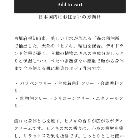
Add to cart
日本国内にお住まいの方向け
京都府福知山市、美しい山水が流れる「森の精油所」
で抽出した、天然の「ヒノキ」精油を配合。デオドラ
ンド効果が高く、９種の植物エキスの主成分がしっと
りと保湿しつつ、べたつき過ぎない感触で顔から身体
まで全身使える肌に馴染むボディ乳液です。
・ パラペンフリー ・合成着色料フリー ・合成香料フ
リー
・ 鉱物油フリー ・シリコーンフリー ・エタノールフ
リー
疲れた身体と心を癒す、ヒノキの香りが広がるボディ
クリームです。ヒノキの木の香りは、心身の疲労を癒
し、リラックス効果も抜群です。しっとりとした使い