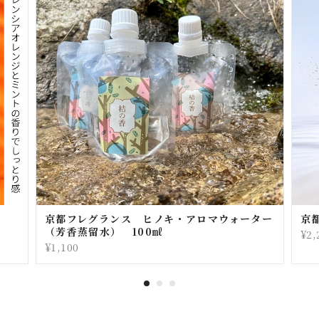
京都フレグランス ヒノキ・アロマウォーター
京
（芳香蒸留水） 100㎖
¥2,
¥1,100