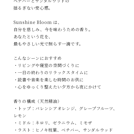
ベチバーとサンダルウッドの
揺るぎない安心感。
Sunshine Bloom は、
自分を慈しみ、今を味わうための香り。
あなたという花を、
最もやさしい光で照らす一滴です。
こんなシーンにおすすめ
・リビングや寝室の空間づくりに
・一日の終わりのリラックスタイムに
・読書や音楽を楽しむ時間のお供に
・心をゆっくり整えたい夕方から夜にかけて
香りの構成（天然精油）
・トップ：バレンシアオレンジ、グレープフルーツ、
レモン
・ミドル：ネロリ、ゼラニウム、ミモザ
・ラスト：ヒノキ枝葉、ベチバー、サンダルウッド